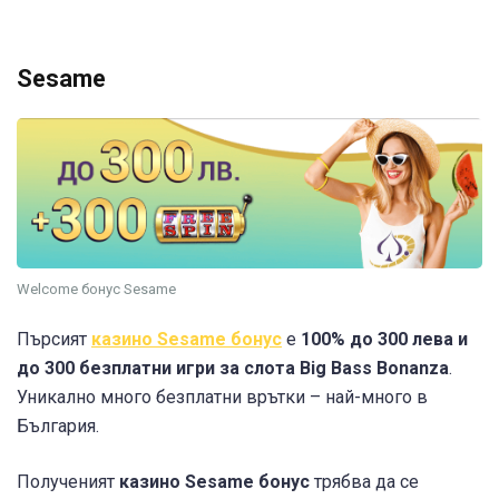
Sesame
Welcome бонус Sesame
Пърсият
казино Sesame бонус
е
100% до 300 лева и
до 300 безплатни игри за слота Big Bass Bonanza
.
Уникално много безплатни врътки – най-много в
България.
Полученият
казино Sesame бонус
трябва да се