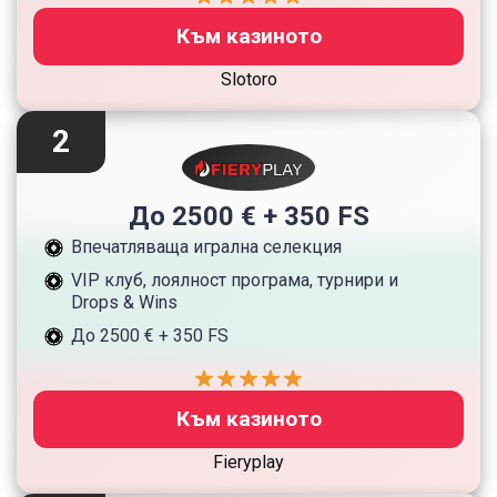
Към казиното
Slotoro
2
До 2500 € + 350 FS
Впечатляваща игрална селекция
VIP клуб, лоялност програма, турнири и
Drops & Wins
До 2500 € + 350 FS
Към казиното
Fieryplay