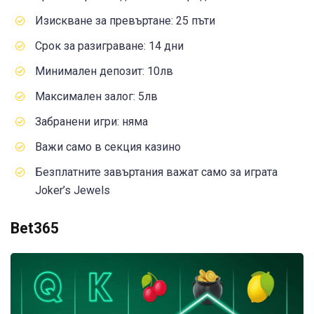
Изискване за превъртане: 25 пъти
Срок за разиграване: 14 дни
Минимален депозит: 10лв
Максимален залог: 5лв
Забранени игри: няма
Важи само в секция казино
Безплатните завъртания важат само за играта
Joker’s Jewels
Bet365