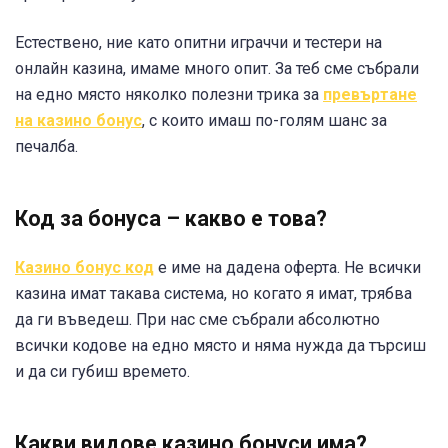
Естествено, ние като опитни играччи и тестери на
онлайн казина, имаме много опит. За теб сме събрали
на едно място няколко полезни трика за
превъртане
на казино бонус
, с които имаш по-голям шанс за
печалба.
Код за бонуса – какво е това?
Казино бонус код
е име на дадена оферта. Не всички
казина имат такава система, но когато я имат, трябва
да ги въведеш. При нас сме събрали абсолютно
всички кодове на едно място и няма нужда да търсиш
и да си губиш времето.
Какви видове казино бонуси има?