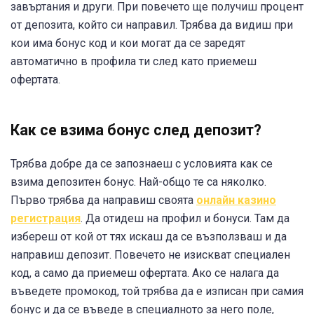
завъртания и други. При повечето ще получиш процент
от депозита, който си направил. Трябва да видиш при
кои има бонус код и кои могат да се заредят
автоматично в профила ти след като приемеш
офертата.
Как се взима бонус след депозит?
Трябва добре да се запознаеш с условията как се
взима депозитен бонус. Най-общо те са няколко.
Първо трябва да направиш своята
онлайн казино
регистрация
. Да отидеш на профил и бонуси. Там да
избереш от кой от тях искаш да се възползваш и да
направиш депозит. Повечето не изискват специален
код, а само да приемеш офертата. Ако се налага да
въведете промокод, той трябва да е изписан при самия
бонус и да се въведе в специалното за него поле,