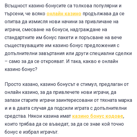
Всъщност казино бонусите са толкова популярни и
търсени, че всяко
онлайн казино
продължава да се
опитва да измисля нови начини за привличане на
играчи, смесване на бонуси, надграждане на
стандартните им бонус пакети и поръсване на вече
съществуващите им казино бонус предложения с
допълнителни завъртания или други специални сделки
– само за да се открояват. И така, какво е онлайн
казино бонус?
Просто казано, казино бонусът е стимул, предлаган от
онлайн казино, за да привлечете нови играчи, да
запази старите играчи заинтересовани от тяхната марка
и и в двата случая да подсили играта с допълнителни
средства. Някои казина имат
казино бонус кодове
,
които трябва да се въведат, за да се знае кой точно
бонус е избрал играчът.