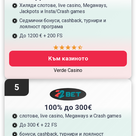
Хиляди слотове, live casino, Megaways,
Jackpots и Insta/Crash games
Седмични бонуси, cashback, турнири и
лоялност програма
До 1200 € + 200 FS
Към казиното
Verde Casino
5
100% до 300€
слотове, live casino, Megaways и Crash games
До 300 € + 22 FS
бонуси, cashback, турнири и лоялност