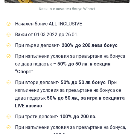
Казино с начален бонус Winbet
Начален бонус ALL INCLUSIVE
Важи от 01.03.2022 до 26.01.
При първи депозит-
200% до 200 лева бонус
.
При изпълнени условия за превъртане на бонуса
се дава подарък –
50% до 50 лв. в секция
“Спорт”
.
При втори депозит-
50% до 50 лв бонус
. При
изпълнени условия за превъртане на бонуса се
дава подарък
50% до 50 лв., за игра в секцията
LIVE казино
При трети депозит-
100% до 200 лв.
При изпълнени условия за превъртане на бонуса,