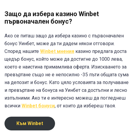
Защо да избера казино Winbet
първоначален бонус?
Ако се питаш защо да избера казино с първоначален
бонус Уинбет, може да ти дадем някои отговори.
Според нашите
Winbet мнения
казино предлага доста
щедър бонус, който може да достигне до 1000 лева,
което е наистина примамлива оферта. Изискването за
превъртане също не е непосилно -35 пъти общата сума
на депозит и бонус. Като цяло условията за получаване
и превъртане на бонуса на Уинбет са достъпни и лесно
изпълними. Ако ти е интересно можеш да погледнеш
всички
Winbet бонуси
, от които да избереш твоя.
Към Winbet