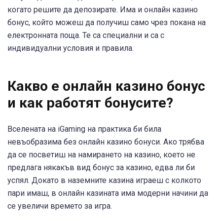
когато решите да депозирате. Има и онлайн казино
бонус, който можеш да получиш само чрез покана на
електронната поща. Те са специални и са с
индивидуални условия и правила.
Какво е онлайн казино бонус
и как работят бонусите?
Вселената на iGaming на практика би била
невъобразима без онлайн казино бонуси. Ако трябва
да се посветиш на намирането на казино, което не
предлага някакъв вид бонус за казино, едва ли би
успял. Докато в наземните казина играеш с колкото
пари имаш, в онлайн казината има модерни начини да
се увеличи времето за игра.