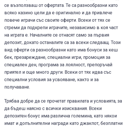
се възползваш от офертата. Те са разнообразни като
всяко казино цели да е оригинално и да привлече
повече играчи със своите оферти. Всеки от тях се
стреми да подкрепи играчите, независимо в коя част
на играта е. Началните се отнасят само за първия
депозит, докато останалите са за всеки следващ. Този
вид оферти са разнообразни като има бонуси за кеш
бек, презареждане, специални игри, промоция за
специален ден, програма за лоялност, препоръчай
приятел и още много други. Всеки от тях идва със
специални условия за усвояване, както и за
получаване.
Трябва добре да се прочетат правилата и условията, за
да бъдеш наясно с всички изисквания. Всеки
депозитен бонус има различна големина, като някои
имат и допълнителни награди като джакпот, безплатни