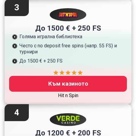
3
До 1500 € + 250 FS
Голяма игрална библиотека
Често с no deposit free spins (напр. 55 FS) и
турнири
До 1500 € + 250 FS
Към казиното
Hit n Spin
4
До 1200 € + 200 FS