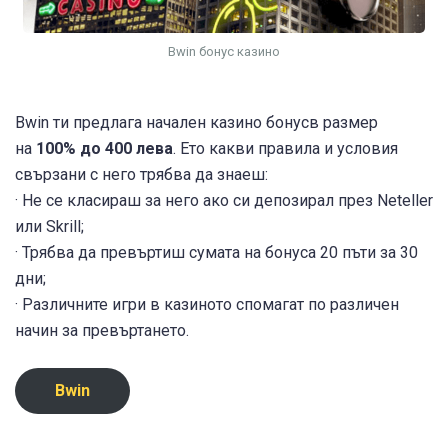
Bwin бонус казино
Bwin ти предлага начален казино бонусв размер
на
100% до 400 лева
. Ето какви правила и условия
свързани с него трябва да знаеш:
· Не се класираш за него ако си депозирал през Neteller
или Skrill;
· Трябва да превъртиш сумата на бонуса 20 пъти за 30
дни;
· Различните игри в казиното спомагат по различен
начин за превъртането.
Bwin