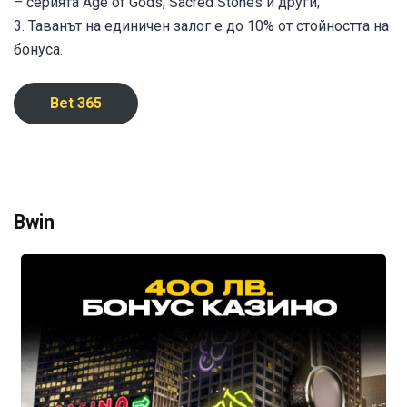
– серията Age of Gods, Sacred Stones и други;
3. Таванът на единичен залог е до 10% от стойността на
бонуса.
Bet 365
Bwin