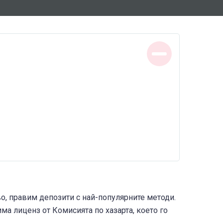
во, правим депозити с най-популярните методи.
има лиценз от Комисията по хазарта, което го