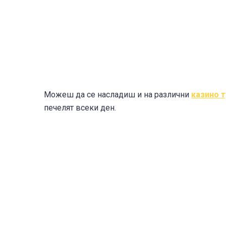
Можеш да се насладиш и на различни
казино 
печелят всеки ден.