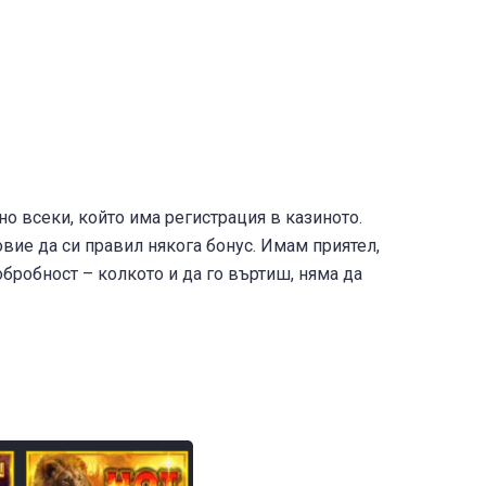
но всеки, който има регистрация в казиното.
овие да си правил някога бонус. Имам приятел,
обробност – колкото и да го въртиш, няма да