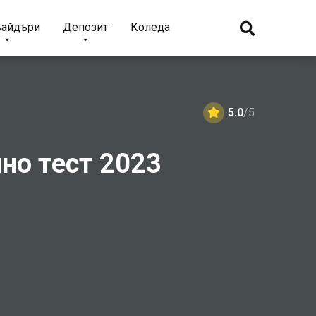
айдъри
Депозит
Коледa
5.0
/5
ино тест 2023