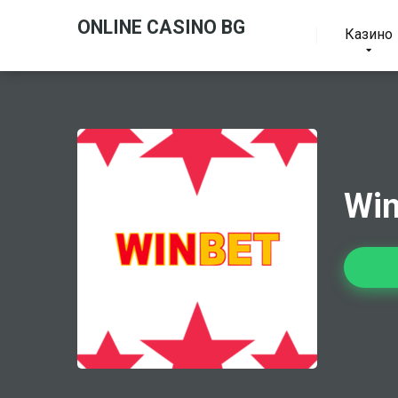
ONLINE CASINO BG
Казино
Win