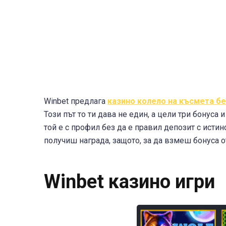
Winbet предлага
казино колело на късмета б
Този път то ти дава не един, а цели три бонуса
той е с профил без да е правил депозит с истин
получиш награда, защото, за да взмеш бонуса о
Winbet казино игри