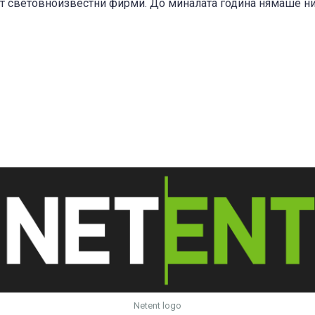
от световноизвестни фирми. До миналата година нямаше н
Netent logo