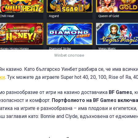
Winbet слотове
н казино. Като българско Уинбет разбира се, че има всичк
ки
. Тук можете да играете Super hot 40, 20, 100, Rise of Ra, 4
мо разнообразие от игри на казино доставчика
BF Games
, 
езопасност и комфорт.
Портфолиото на BF Games включва 
тика на игрите е разнообразна – има плодови и египетски,
заглавия като: Bonnie and Clyde, вдъхновена от едноименн