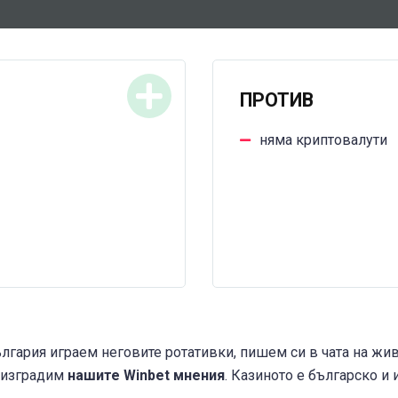
ПРОТИВ
няма криптовалути
лгария играем неговите ротативки, пишем си в чата на жи
а изградим
нашите Winbet мнения
. Казиното е българско и 