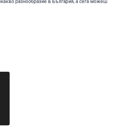
икакво разнообразие в България, а сега можеш