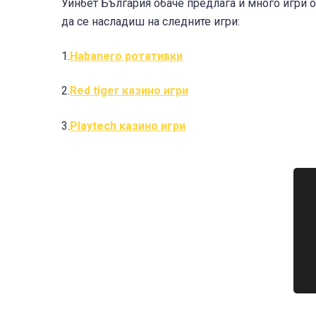
Уинбет България обаче предлага и много игри 
да се насладиш на следните игри:
1.
Habanero ротативки
2.
Red tiger казино игри
3.
Playtech казино игри