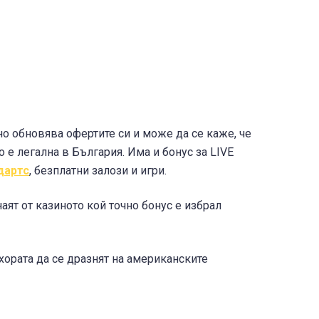
о обновява офертите си и може да се каже, че
о е легална в България. Има и бонус за LIVE
дартс
, безплатни залози и игри.
знаят от казиното кой точно бонус е избрал
 хората да се дразнят на американските