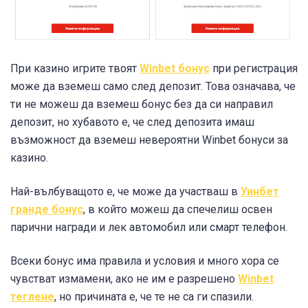
При казино игрите твоят
Winbet бонус
при регистрация
може да вземеш само след депозит. Това означава, че
ти не можеш да вземеш бонус без да си направил
депозит, но хубавото е, че след депозита имаш
възможност да вземеш невероятни Winbet бонуси за
казино.
Най-вълбуващото е, че може да участваш в
Уинбет
гранде бонус
, в който можеш да спечелиш освен
парични награди и лек автомобил или смарт телефон.
Всеки бонус има правила и условия и много хора се
чувстват измамени, ако не им е разрешено
Winbet
теглене
, но причината е, че те не са ги спазили.