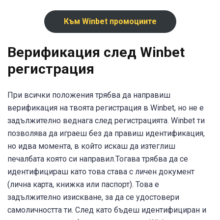
Към Winbet промоциите
Верификация след Winbet
регистрация
При всички положения трябва да направиш
верификация на твоята регистрация в Winbet, но не е
задължително веднага след регистрацията. Winbet ти
позволява да играеш без да правиш идентификация,
но идва момента, в който искаш да изтеглиш
печалбата която си направил.Тогава трябва да се
идентифицираш като това става с личен документ
(лична карта, книжка или паспорт). Това е
задължително изискване, за да се удостовери
самоличността ти. След като бъдеш идентифициран и