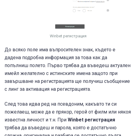
Winbet регистрация
До всяко поле има въпросителен знак, където е
дадена подробна информация за това как да
попълниш полето. Първо трябва да въведеш актуален
имейл желателно с истинските имена защото при
завършване на регистрацията ще получиш съобщение
с линг за активация на регистрацията.
След това идва ред на псевдоним, какъвто ти си
пожелаеш, може да е прякор, герой от филм или някоя
известна личност и т.н. При
Winbet регистрация
трябва да въведеш и парола, която е достатъчно
сложна, оригинална и разбира се достатъчно дълга.