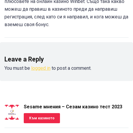
плюсовете на онлайн казино Winbet. Също така какво
можеш да правиш в казиното преди да направиш
регистрация, след като си я направил, и кога можеш да
вземеш своя бонус.
Leave a Reply
You must be
logged in
to post a comment.
Sesame мнения – Сезам казино тест 2023
Към казиното