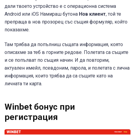
дали твоето устройство е с операционна система
Android или iOS Намираш бутона
Нов клиент
, той те
препраща в нов прозорец със същия формуляр, който
показахме.
Там трябва да попълниш същата информация, която
описахме за теб в горните редове. Полетата са същите
и се попълват по същия начин. И да повторим,
актуален имейл, псевдоним, парола, и полетата с лична
информация, които трябва да са същите като на
личната ти карта.
Winbet бонус при
регистрация