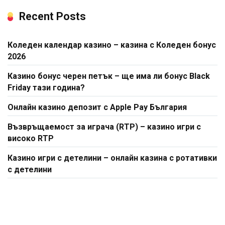
Recent Posts
Коледен календар казино – казина с Коледен бонус
2026
Казино бонус черен петък – ще има ли бонус Black
Friday тази година?
Онлайн казино депозит с Apple Pay България
Възвръщаемост за играча (RTP) – казино игри с
високо RTP
Казино игри с детелини – онлайн казина с ротативки
с детелини