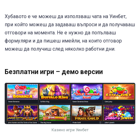
Хубавото е че можеш да използваш чата на Уинбет,
при който можеш да задаваш въпроси и да получаваш
отговори на момента. Не е нужно да попълваш
формуляри и да пишеш имейли, на които отговор
можеш да получиш след няколко работни дни.
Безплатни игри – демо версии
Казино игри Уинбет