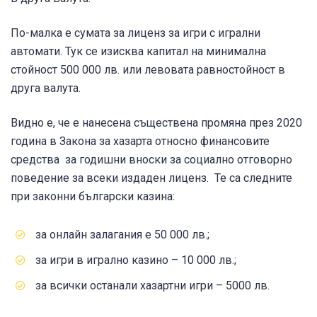
По-малка е сумата за лиценз за игри с игрални
автомати. Тук се изисква капитал на минимална
стойност 500 000 лв. или левовата равностойност в
друга валута.
Видно е, че е нанесена съществена промяна през 2020
година в Закона за хазарта относно финансовите
средства за годишни вноски за социално отговорно
поведение за всеки издаден лиценз. Те са следните
при законни български казина:
за онлайн залагания е 50 000 лв.;
за игри в игрално казино – 10 000 лв.;
за всички останали хазартни игри – 5000 лв.