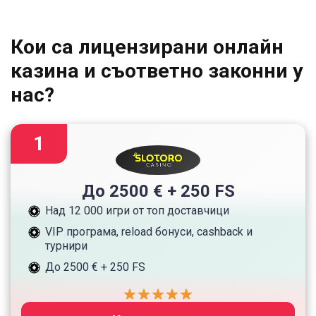
Кои са лицензирани онлайн
казина и съответно законни у
нас?
1
До 2500 € + 250 FS
Над 12 000 игри от топ доставчици
VIP програма, reload бонуси, cashback и
турнири
До 2500 € + 250 FS