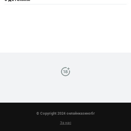
© Copyright 2024 онлайнказинобг
За нас