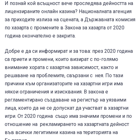
И познай кой всъщност вече проследява дейността на
лицензираните онлайн казина? Националната агенция
за приходите излиза на сцената, а Държавната комисия
по хазарта с промените в Закона за хазарта от 2020
година окончателно е закрита.
Добре е да си информират и за това: през 2020 година
са приети и промени, които визират с по-голямо
внимание хората с хазартна зависимост, както и
решаване на проблемите, свързани с нея. По тази
причини към организаторите на хазартни игри има
някои ограничения и изисквания. В закона е
регламентирано създаване на регистър на уязвими
лица, които да не се допускат да участват в хазартни
игри. От 2020 година също има значими промени и по
отношение на рекламирането на хазартната дейност
във всички легитимни казина на територията на