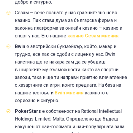
добро и сигурно.
Сезам – вече познато у нас сравнително ново
казино. Пак става дума за българска фирма и
законна платформа за онлайн казино – казино и
спорт у нас. Ето нашите
казино Сезам мнения
.
Bwin
е австрийски букмейкър, който, макар и
трудно, все пак се сдоби с лиценз у нас. Bwin
наистина ще те накара сам да се убедиш
в широките му възможности както за спортни
залози, така и ще ти направи приятно впечатление
с хазартните си игри, които предлага. На база на
нашите тестове и
Bwin мнения
казиното е
сериозно и сигурно.
PokerStars
е собственост на Rational Intellectual
Holdings Limited, Malta. Определено ще бъдеш
изкушен от най-голямата и най-популярната зала