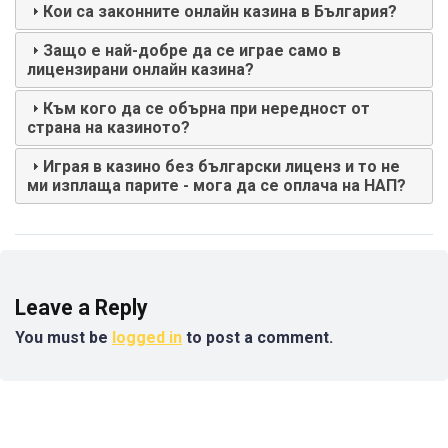
Кои са законните онлайн казина в България?
Защо е най-добре да се играе само в
лицензирани онлайн казина?
Към кого да се обърна при нередност от
страна на казиното?
Играя в казино без български лиценз и то не
ми изплаща парите - мога да се оплача на НАП?
Leave a Reply
You must be
logged in
to post a comment.