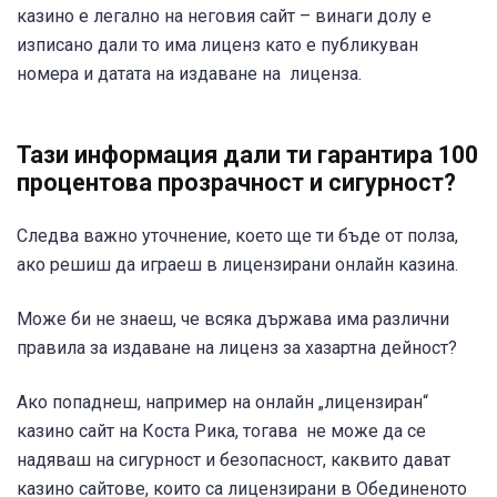
казино е легално на неговия сайт – винаги долу е
изписано дали то има лиценз като е публикуван
номера и датата на издаване на лиценза.
Тази информация дали ти гарантира 100
процентова прозрачност и сигурност?
Следва важно уточнение, което ще ти бъде от полза,
ако решиш да играеш в лицензирани онлайн казина.
Може би не знаеш, че всяка държава има различни
правила за издаване на лиценз за хазартна дейност?
Ако попаднеш, например на онлайн „лицензиран“
казино сайт на Коста Рика, тогава не може да се
надяваш на сигурност и безопасност, каквито дават
казино сайтове, които са лицензирани в Обединеното