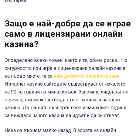
България.
Защо е най-добре да се играе
само в лицензирани онлайн
казина?
Определено всеки човек, както и ти, обича риска… Но
сигурността при игра в лицензирани онлайн казина е
на първо място, те са
най-добрите онлайн казина
.
Интернет казино сайтовете съществуват от началото
на 90-те години на миналия век. Запомни, лицензът не
е вечен, той може да бъде отнет завинаги на едно
казино. Да, нашите експерти през изминалите години
са виждали много казина да идват и да си отиват.
Нека се върнем малко назад. В зората на онлайн