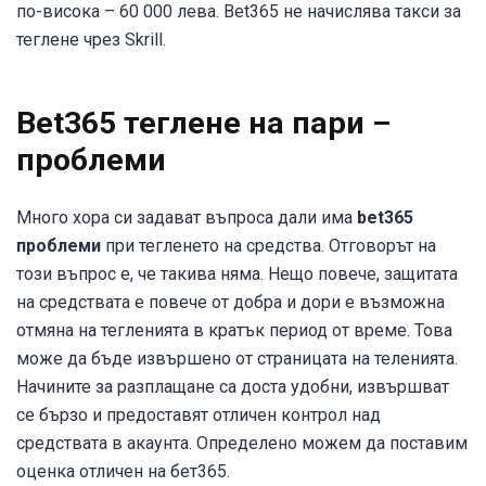
по-висока – 60 000 лева. Bet365 не начислява такси за
теглене чрез Skrill.
Bet365 теглене на пари –
проблеми
Много хора си задават въпроса дали има
bet365
проблеми
при тегленето на средства. Отговорът на
този въпрос е, че такива няма. Нещо повече, защитата
на средствата е повече от добра и дори е възможна
отмяна на тегленията в кратък период от време. Това
може да бъде извършено от страницата на теленията.
Начините за разплащане са доста удобни, извършват
се бързо и предоставят отличен контрол над
средствата в акаунта. Определено можем да поставим
оценка отличен на бет365.