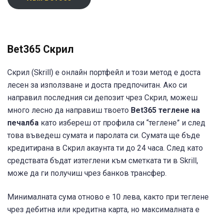
Bet365 Скрил
Скрил (Skrill) е онлайн портфейл и този метод е доста
лесен за използване и доста предпочитан. Ако си
направил последния си депозит чрез Скрил, можеш
много лесно да направиш твоето
Bet365 теглене на
печалба
като избереш от профила си “теглене” и след
това въведеш сумата и паролата си. Сумата ще бъде
кредитирана в Скрил акаунта ти до 24 часа. След като
средствата бъдат изтеглени към сметката ти в Skrill,
може да ги получиш чрез банков трансфер.
Минималната сума отново е 10 лева, както при теглене
чрез дебитна или кредитна карта, но максималната е