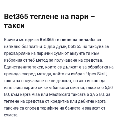
Bet365 теглене на пари –
такси
Всички методи за
Bet365 теглене
на печалба
са
напълно безплатни. С две думи, bet365 не таксува за
прехвърляне на парични суми от акаунта ти към
избрания от теб метод за получаване на средства.
Единствените такси, които се дължат е за обработка на
превода според метода, който си избрал. Чрез Skrill,
такси за получаване не се дължат, но ако искаш да
изтеглиш парите си към банкова сметка, таксата е 5,50
EU, към карта Visa или Mastercard таксата е 3,95 EU. За
теглене на средства от кредитна или дебитна карта,
таксите са според тарифите на банката и зависят от
сумата.