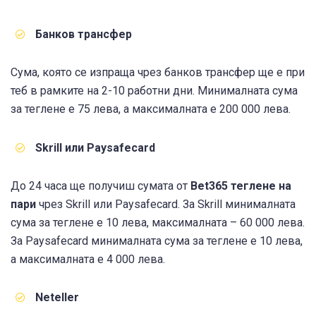
Банков трансфер
Сума, която се изпраща чрез банков трансфер ще е при
теб в рамките на 2-10 работни дни. Минималната сума
за теглене е 75 лева, а максималната е 200 000 лева.
Skrill или Paysafecard
До 24 часа ще получиш сумата от
Bet365 теглене на
пари
чрез Skrill или Paysafecard. За Skrill минималната
сума за теглене е 10 лева, максималната – 60 000 лева.
За Paysafecard минималната сума за теглене е 10 лева,
а максималната е 4 000 лева.
Neteller