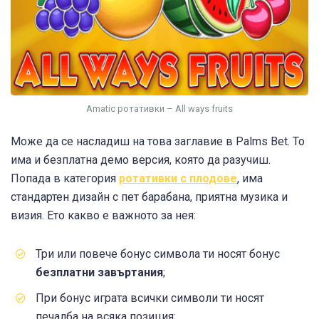
Amatic ротативки – All ways fruits
Може да се насладиш на това заглавие в Palms Bet. То
има и безплатна демо версия, която да разучиш.
Попада в категория
ротативки с плодове
, има
стандартен дизайн с пет барабана, приятна музика и
визия. Ето какво е важното за нея:
Три или повече бонус символа ти носят бонус
безплатни завъртания
;
При бонус играта всички символи ти носят
печалба на всяка позиция;