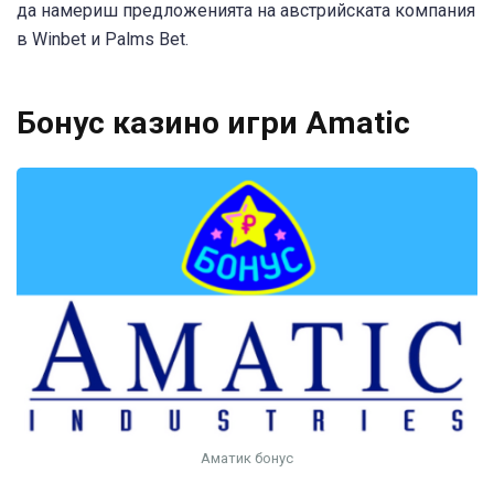
да намериш предложенията на австрийската компания
в Winbet и Palms Bet.
Бонус казино игри Amatic
Аматик бонус