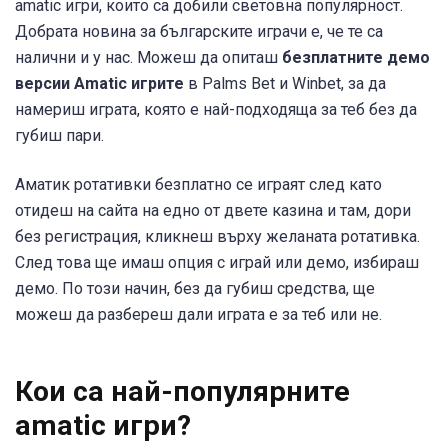
amatic игри, които са добили световна популярност.
Добрата новина за българските играчи е, че те са
налични и у нас. Можеш да опиташ
безплатните демо
версии Amatic игрите
в Palms Bet и Winbet, за да
намериш играта, която е най-подходяща за теб без да
губиш пари.
Аматик ротативки безплатно се играят след като
отидеш на сайта на едно от двете казина и там, дори
без регистрация, кликнеш върху желаната ротативка.
След това ще имаш опция с играй или демо, избираш
демо. По този начин, без да губиш средства, ще
можеш да разбереш дали играта е за теб или не.
Кои са най-популярните
amatic игри?