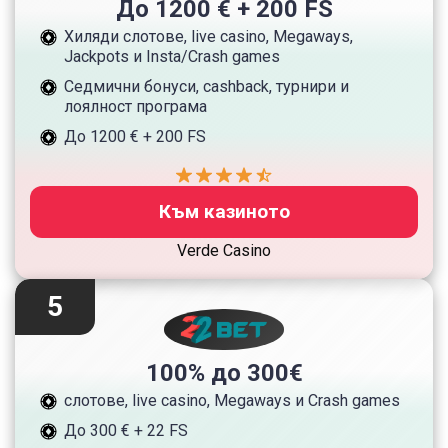
До 1200 € + 200 FS
Хиляди слотове, live casino, Megaways,
Jackpots и Insta/Crash games
Седмични бонуси, cashback, турнири и
лоялност програма
До 1200 € + 200 FS
Към казиното
Verde Casino
5
100% до 300€
слотове, live casino, Megaways и Crash games
До 300 € + 22 FS