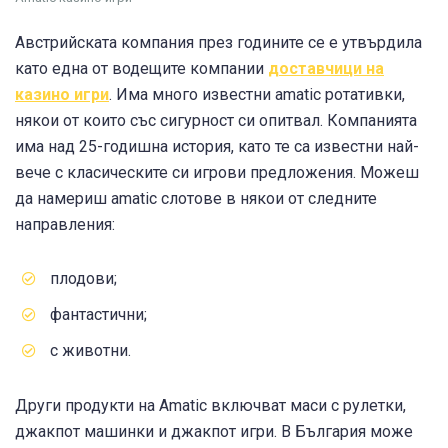
Австрийската компания през годините се е утвърдила
като една от водещите компании
доставчици на
казино игри
. Има много известни amatic ротативки,
някои от които със сигурност си опитвал. Компанията
има над 25-годишна история, като те са известни най-
вече с класическите си игрови предложения. Можеш
да намериш amatic слотове в някои от следните
направления:
плодови;
фантастични;
с животни.
Други продукти на Amatic включват маси с рулетки,
джакпот машинки и джакпот игри. В България може