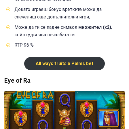
Докато играеш бонус врътките може да
спечелиш още допълнителни игри;
Може да ти се падне символ
множител (х2)
,
който удвоява печалбата ти.
RTP 96 %
All ways fruits в Palms bet
Eye of Ra