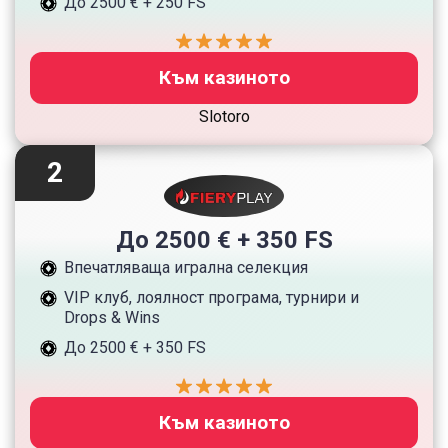
До 2500 € + 250 FS
Към казиното
Slotoro
2
До 2500 € + 350 FS
Впечатляваща игрална селекция
VIP клуб, лоялност програма, турнири и
Drops & Wins
До 2500 € + 350 FS
Към казиното