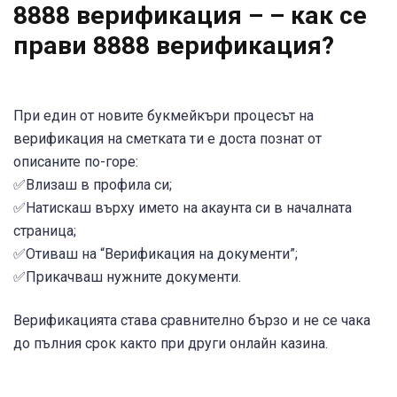
8888 верификация – – как се
прави 8888 верификация?
При един от новите букмейкъри процесът на
верификация на сметката ти е доста познат от
описаните по-горе:
✅Влизаш в профила си;
✅Натискаш върху името на акаунта си в началната
страница;
✅Отиваш на “Верификация на документи”;
✅Прикачваш нужните документи.
Верификацията става сравнително бързо и не се чака
до пълния срок както при други онлайн казина.