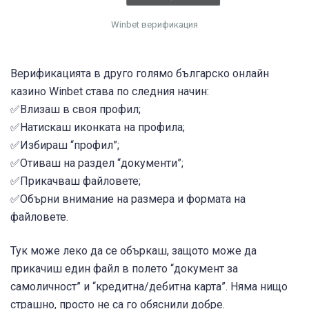
Winbet верификация
Верификацията в друго голямо българско онлайн
казино Winbet става по следния начин:
✅Влизаш в своя профил;
✅Натискаш иконката на профила;
✅Избираш “профил”;
✅Отиваш на раздел “документи”;
✅Прикачваш файловете;
✅Oбърни внимание на размера и формата на
файловете.
Тук може леко да се объркаш, защото може да
прикачиш един файл в полето “документ за
самоличност” и “кредитна/дебитна карта”. Няма нищо
страшно, просто не са го обяснили добре.