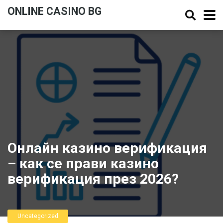
ONLINE CASINO BG
Онлайн казино верификация
– как се прави казино
верификация през 2026?
Uncategorized