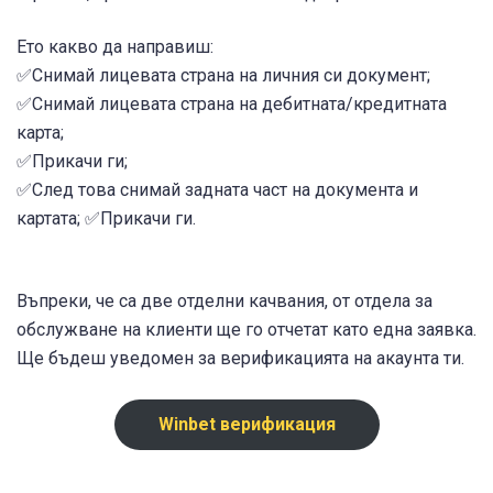
Ето какво да направиш:
✅Снимай лицевата страна на личния си документ;
✅Снимай лицевата страна на дебитната/кредитната
карта;
✅Прикачи ги;
✅След това снимай задната част на документа и
картата; ✅Прикачи ги.
Въпреки, че са две отделни качвания, от отдела за
обслужване на клиенти ще го отчетат като една заявка.
Ще бъдеш уведомен за верификацията на акаунта ти.
Winbet верификация