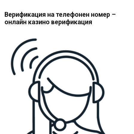
Верификация на телефонен номер –
онлайн казино верификация