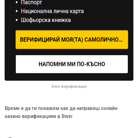
Bwin верификация
Време е да ти покажем как да направиш онлайн
казино верификацияи в Bwin: