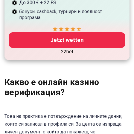
До 300 € + 22 FS
бонуси, cashback, турнири и лоялност
програма
Jetzt wetten
22bet
Какво е онлайн казино
верификация?
Това на практика е потвърждение на личните данни,
които си записал в профила си. За целта се изпраща
личен документ, с който да покажеш, че