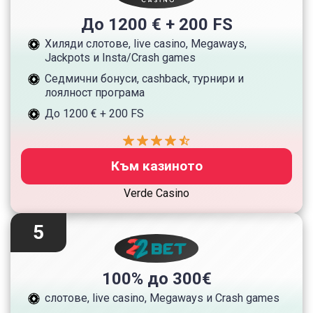
До 1200 € + 200 FS
Хиляди слотове, live casino, Megaways,
Jackpots и Insta/Crash games
Седмични бонуси, cashback, турнири и
лоялност програма
До 1200 € + 200 FS
Към казиното
Verde Casino
5
100% до 300€
слотове, live casino, Megaways и Crash games