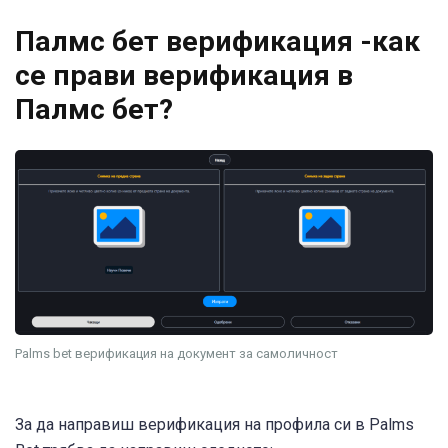
Палмс бет верификация -как
се прави верификация в
Палмс бет?
Palms bet верификация на документ за самоличност
За да направиш верификация на профила си в Palms