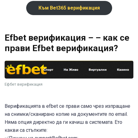
Към Bet365 верификация
Efbet верификация – – как се
прави Efbet верификация?
Ефбет верификация
Верификацията в efbet се прави само чрез изпращане
на снимки/сканирано копие на документите по email.
Няма опция директно да ги качиш в системата. Ето
какви са стъпките: