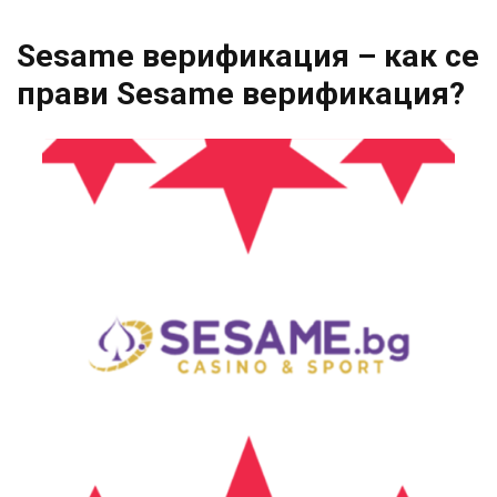
Sesame верификация – как се
прави Sesame верификация?