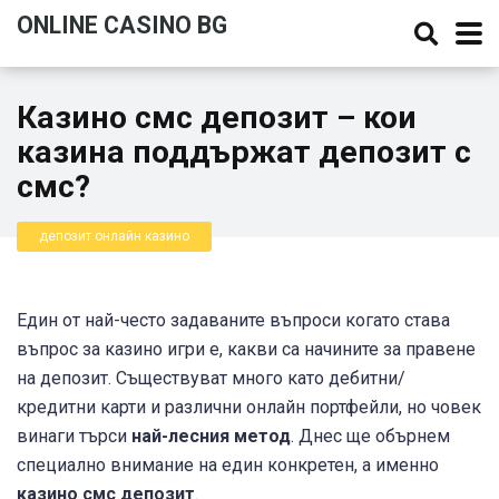
ONLINE CASINO BG
Казино смс депозит – кои
казина поддържат депозит с
смс?
депозит онлайн казино
Един от най-често задаваните въпроси когато става
въпрос за казино игри е, какви са начините за правене
на депозит. Съществуват много като дебитни/
кредитни карти и различни онлайн портфейли, но човек
винаги търси
най-лесния метод
. Днес ще обърнем
специално внимание на един конкретен, а именно
казино смс депозит
.