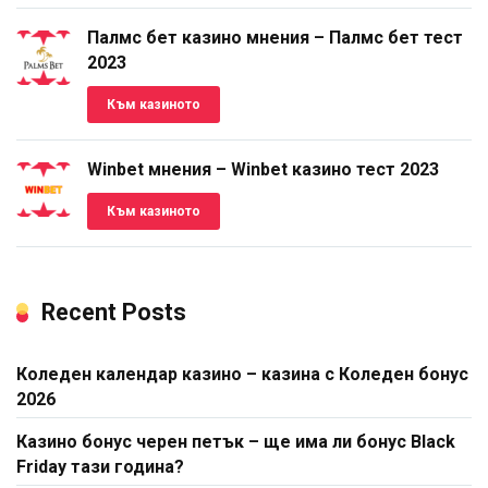
Палмс бет казино мнения – Палмс бет тест
2023
Към казиното
Winbet мнения – Winbet казино тест 2023
Към казиното
Recent Posts
Коледен календар казино – казина с Коледен бонус
2026
Казино бонус черен петък – ще има ли бонус Black
Friday тази година?