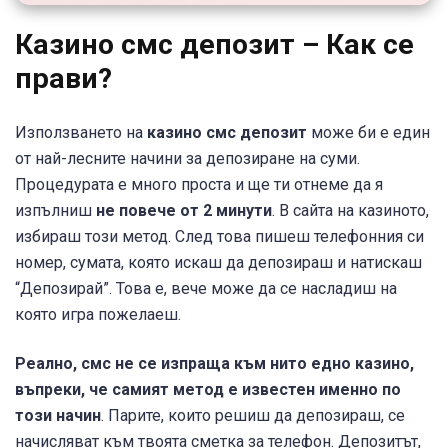
Казино смс депозит – Как се
прави?
Използването на
казино смс депозит
може би е един
от най-лесните начини за депозиране на суми.
Процедурата е много проста и ще ти отнеме да я
изпълниш
не повече от 2 минути
. В сайта на казиното,
избираш този метод. След това пишеш телефонния си
номер, сумата, която искаш да депозираш и натискаш
“Депозирай”. Това е, вече може да се насладиш на
която игра пожелаеш.
Реално, смс не се изпраща към нито едно казино,
въпреки, че самият метод е известен именно по
този начин
. Парите, които решиш да депозираш, се
начисляват към твоята сметка за телефон. Депозитът,