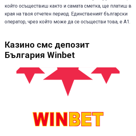
който осъществиш както и самата сметка, ще платиш в
края на твоя отчетен период. Единственият български
оператор, чрез който може да се осъществи това, е А1.
Казино смс депозит
България Winbet