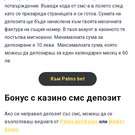
потвърждение. Въведи кода от смс-а в полето след
като се презареди страницата и си готов. Сумата на
депозита ще бъде начислена към твоята месечната
фактура на същия номер. В твоя акаунт в казиното тя
постъпва мигновено. Минималната сума за
депозиране е 10 лева. Максималната сума, която
можеш да депозираш за един календарен месец е 60
лв.
Към Palms bet
Бонус с казино смс депозит
Ако си направил депозит със смс, можеш да се
възползваш веднага от
Palms bet бонус
или
Winbet
бонус
.