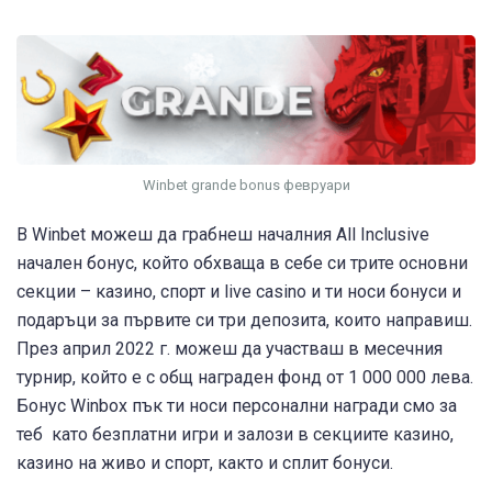
Winbet grande bonus февруари
В Winbet можеш да грабнеш началния All Inclusive
начален бонус, който обхваща в себе си трите основни
секции – казино, спорт и live casino и ти носи бонуси и
подаръци за първите си три депозита, които направиш.
През април 2022 г. можеш да участваш в месечния
турнир, който е с общ награден фонд от 1 000 000 лева.
Бонус Winbox пък ти носи персонални награди смо за
теб като безплатни игри и залози в секциите казино,
казино на живо и спорт, както и сплит бонуси.