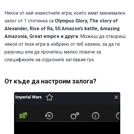
Някои от най-известните игри, които имат минимален
залог от 1 стотинка са
Olympus Glory, The story of
Alexander, Rise of Ra, 50 Amazon’s battle, Amazing
Amazonia, Great empire и други
. Можеш да отвориш
някоя от тези игри в избрано от теб казино, за да ги
разучиш или да прочетеш малко повече за
спецификите на отделните заглавия тук.
От къде да настроим залога?