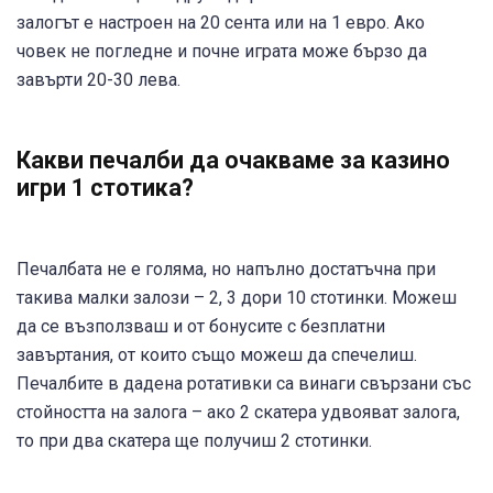
залогът е настроен на 20 сента или на 1 евро. Ако
човек не погледне и почне играта може бързо да
завърти 20-30 лева.
Какви печалби да очакваме за казино
игри 1 стотика?
Печалбата не е голяма, но напълно достатъчна при
такива малки залози – 2, 3 дори 10 стотинки. Можеш
да се възползваш и от бонусите с безплатни
завъртания, от които също можеш да спечелиш.
Печалбите в дадена ротативки са винаги свързани със
стойността на залога – ако 2 скатера удвояват залога,
то при два скатера ще получиш 2 стотинки.