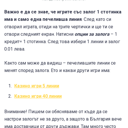
Важно е да се знае, че игрите със залог 1 стотинка
има и само една печеливша линия
. След като си
отворил играта, отиди на трите чертички и ще ти се
отвори следният екран. Натисни
опции за залога
– 1
кредит= 1 стотинка. След това избери 1 линии и залог
0.01 лева.
Както сам може да видиш – печелившите линии се
менят според залога. Ето и какви други игри има:
Казино игри 5 линии
Казино игри 40 линии
Внимание! Пишем ои обясняваме от къде да се
настрои залогът не за друго, а защото в България вече
има доставчици от други държави. Там много често