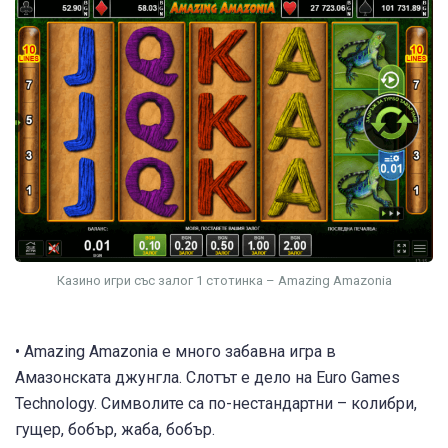
Казино игри със залог 1 стотинка – Amazing Amazonia
• Amazing Amazonia е много забавна игра в
Амазонската джунгла. Слотът е дело на Euro Games
Technology. Символите са по-нестандартни – колибри,
гущер, бобър, жаба, бобър.