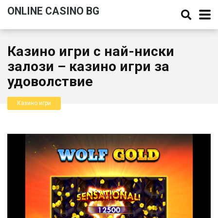
ONLINE CASINO BG
Казино игри с най-ниски
залози – казино игри за
удоволствие
Казино игри