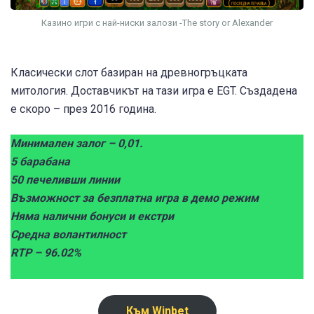
Казино игри с най-ниски залози -The story or Alexander
Класически слот базиран на древногръцката
митология. Доставчикът на тази игра е EGT. Създадена
е скоро – през 2016 година.
Минимален залог – 0,01.
5 барабана
50 печеливши линии
Възможност за безплaтна игра в демо режим
Няма налични бонуси и екстри
Средна волантилност
RTP – 96.02%
Към Winbet