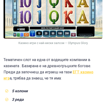
Казино игри с най-ниски залози – Olympus Glory
Тематичен слот на една от водещите компании в
казината . Базирана е на древногръцките богове.
Преди да започнеш да играеш на тази
ЕГТ казино
игр
а, трябва да знаеш, че тя има:
5 колони
3 реда