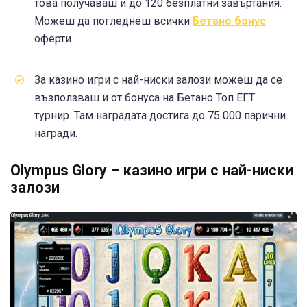
това получаваш и до 120 безплатни завъртания.
Можеш да погледнеш всички
Бетано бонус
оферти.
За казино игри с най-ниски залози можеш да се
възползваш и от бонуса на Бетано Топ ЕГТ
турнир. Там наградата достига до 75 000 парични
награди.
Olympus Glory – казино игри с най-ниски
залози