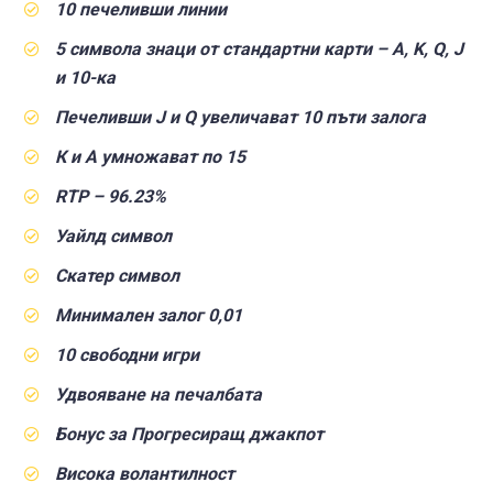
10 печеливши линии
5 символа знаци от стандартни карти – A, K, Q, J
и 10-ка
Печеливши J и Q увеличават 10 пъти залога
К и А умножават по 15
RTP – 96.23%
Уайлд символ
Скатер символ
Минимален залог 0,01
10 свободни игри
Удвояване на печалбата
Бонус за Прогресиращ джакпот
Висока волантилност