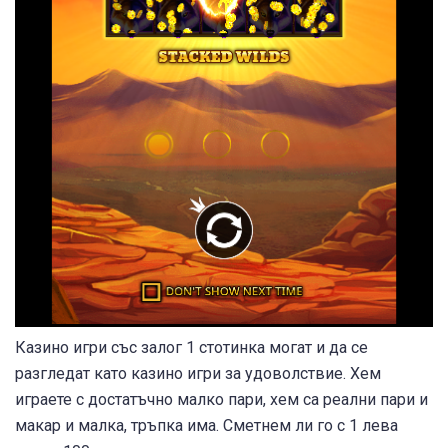
Казино игри със залог 1 стотинка могат и да се
разгледат като казино игри за удоволствие. Хем
играете с достатъчно малко пари, хем са реални пари и
макар и малка, тръпка има. Сметнем ли го с 1 лева