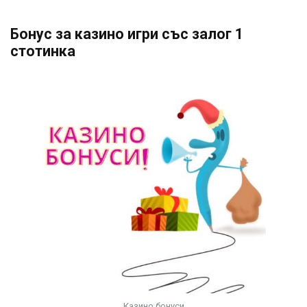
Бонус за казино игри със залог 1
стотинка
Казино бонуси