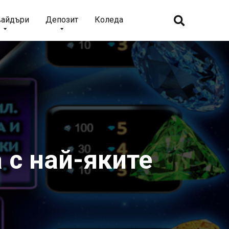
айдъри
Депозит
Коледa
 с най-яките