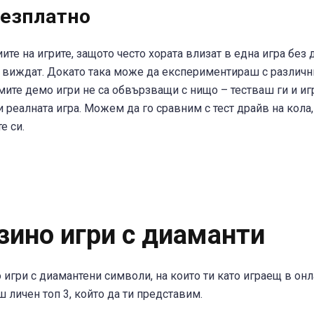
безплатно
е на игрите, защото често хората влизат в една игра без д
то виждат. Докато така може да експериментираш с различн
амите демо игри не са обвързващи с нищо – тестваш ги и и
реалната игра. Можем да го сравним с тест драйв на кола,
е си.
зино игри с диаманти
игри с диамантени символи, на които ти като играещ в он
 личен топ 3, който да ти представим.