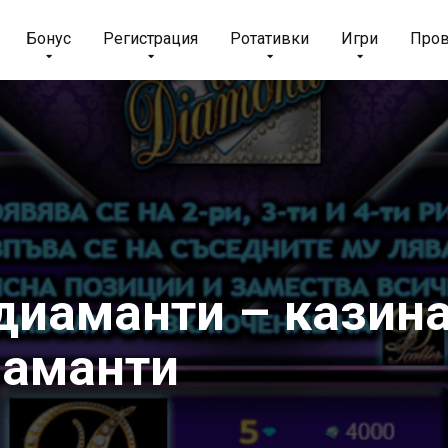
Бонус
Регистрация
Ротативки
Игри
Пров
диаманти – казина
иаманти