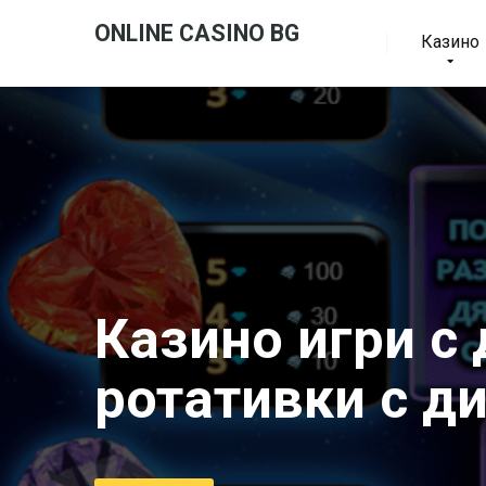
ONLINE CASINO BG
Казино
Казино игри с 
ротативки с д