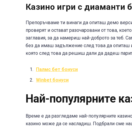
Казино игри с диаманти 
Препоръчваме ти винаги да опиташ демо версиит
проверят и остават разочаровани от това, кое
заглавия, за да намериш най-доброто за теб. С
без да имаш задължение след това да опиташ и 
която след това да решиш дали да дадеш парит
Палмс бет бонуси
Winbet бонуси
Най-популярните ка
Време е да разгледаме най-популярните казино 
казино може да се насладиш. Подбрали сме наш