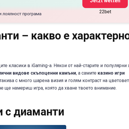
Jetzt wetten
22bet
 и лоялност програма
нти – какво е характерно
те класики в iGaming-a. Някои от най-старите и популярни 
лични видове скъпоценни камъни
, а самите
казино игри
такива с много шарена визия и голям контраст на цветовет
че ще намериш игра, която да хване твоето внимание.
и с диаманти