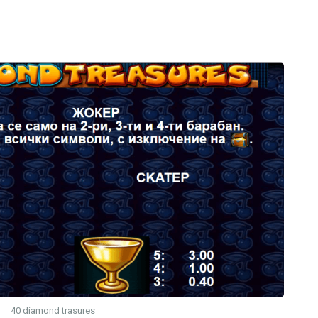
40 diamond trasures