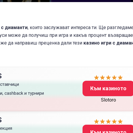
 с диаманти
, които заслужават интереса ти. Ще разгледаме
нуси може да получиш при игра и какъв процент възвраща
може да направиш преценка дали тези
казино игри с диама
S
оставчици
Към казиното
и, cashback и турнири
Slotoro
S
лекция
Към казиното