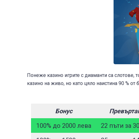
Понеже казино игрите с диаманти са слотове, 
казино на живо, но като цяло наистина 90 % от б
Бонус
Превърта
100% до 2000 лева
22 пъти за 3