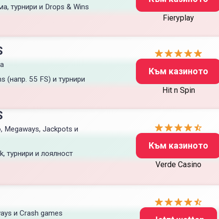
ма, турнири и Drops & Wins
Fieryplay
S
ка
Към казиното
ns (напр. 55 FS) и турнири
Hit n Spin
S
o, Megaways, Jackpots и
Към казиното
, турнири и лоялност
Verde Casino
ways и Crash games