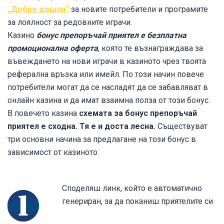
„Добре дошли“
за новите потребители и програмите
за лоялност за редовните играчи.
Казино
бонус препоръчай приятел е безплатна
промоционална оферта
, която те възнаграждава за
въвеждането на нови играчи в казиното чрез твоята
реферална връзка или имейл. По този начин повече
потребители могат да се насладят да се забавляват в
онлайн казина и да имат взаимна полза от този бонус.
В повечето казина
схемата за бонус препоръчай
приятел е сходна. Тя е и доста лесна.
Съществуват
три основни начина за предлагане на този бонус в
зависимост от казиното:
Споделяш линк, който е автоматично
генериран, за да поканиш приятелите си