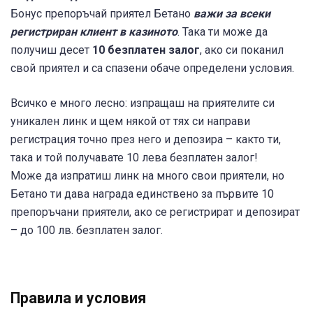
Бонус препоръчай приятел Бетано
важи за всеки
регистриран клиент в казиното
. Така ти може да
получиш десет
10 безплатен залог
, ако си поканил
свой приятел и са спазени обаче определени условия.
Всичко е много лесно: изпращаш на приятелите си
уникален линк и щем някой от тях си направи
регистрация точно през него и депозира – както ти,
така и той получавате 10 лева безплатен залог!
Може да изпратиш линк на много свои приятели, но
Бетано ти дава награда единствено за първите 10
препоръчани приятели, ако се регистрират и депозират
– до 100 лв. безплатен залог.
Правила и условия