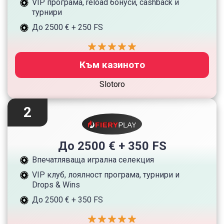
VIP програма, reload бонуси, cashback и
турнири
До 2500 € + 250 FS
Към казиното
Slotoro
2
До 2500 € + 350 FS
Впечатляваща игрална селекция
VIP клуб, лоялност програма, турнири и
Drops & Wins
До 2500 € + 350 FS