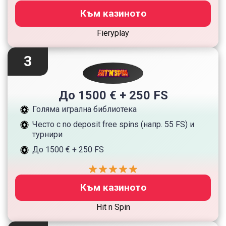
Към казиното
Fieryplay
3
До 1500 € + 250 FS
Голяма игрална библиотека
Често с no deposit free spins (напр. 55 FS) и
турнири
До 1500 € + 250 FS
Към казиното
Hit n Spin