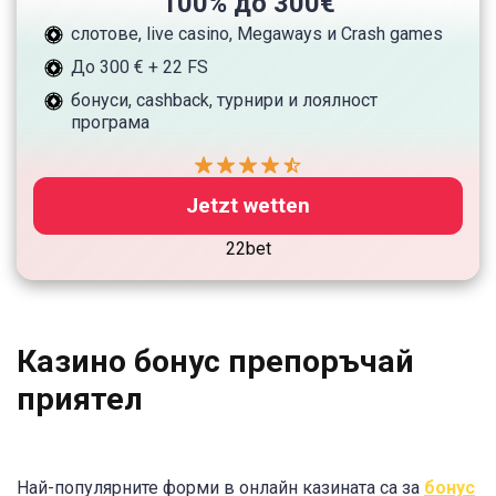
100% до 300€
слотове, live casino, Megaways и Crash games
До 300 € + 22 FS
бонуси, cashback, турнири и лоялност
програма
Jetzt wetten
22bet
Казино бонус препоръчай
приятел
Най-популярните форми в онлайн казината са за
бонус