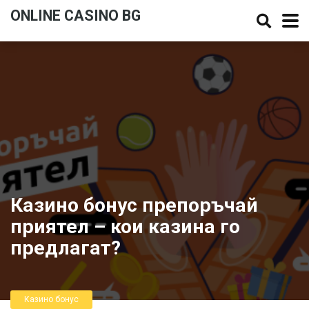
ONLINE CASINO BG
Казино бонус препоръчай
приятел – кои казина го
предлагат?
Казино бонус