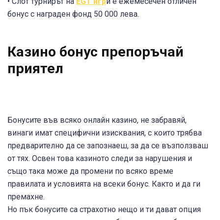
• Слот турнирът на
EGT игр
и е ежемесечен отличен
бонус с награден фонд 50 000 лева.
Казино бонус препоръчай
приятел
Бонусите във всяко онлайн казино, не забравяй,
винаги имат специфични изисквания, с които трябва
предварително да се запознаеш, за да се възползваш
от тях. Освен това казиното следи за нарушения и
също така може да промени по всяко време
правилата и условията на всеки бонус. Както и да ги
премахне.
Но пък бонусите са страхотно нещо и ти дават опция